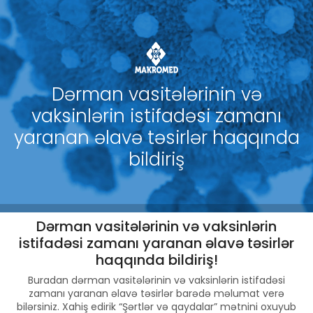
Dərman vasitələrinin və
vaksinlərin istifadəsi zamanı
yaranan əlavə təsirlər haqqında
bildiriş
Dərman vasitələrinin və vaksinlərin
istifadəsi zamanı yaranan əlavə təsirlər
haqqında bildiriş
!
Buradan dərman vasitələrinin və vaksinlərin istifadəsi
zamanı yaranan əlavə təsirlər barədə məlumat verə
bilərsiniz. Xahiş edirik “Şərtlər və qaydalar” mətnini oxuyub