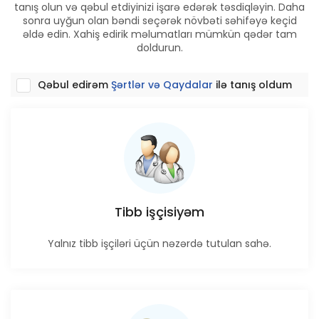
tanış olun və qəbul etdiyinizi işarə edərək təsdiqləyin. Daha
sonra uyğun olan bəndi seçərək növbəti səhifəyə keçid
əldə edin. Xahiş edirik məlumatları mümkün qədər tam
doldurun.
Qəbul edirəm
Şərtlər və Qaydalar
ilə tanış oldum
Tibb işçisiyəm
Yalnız tibb işçiləri üçün nəzərdə tutulan sahə.