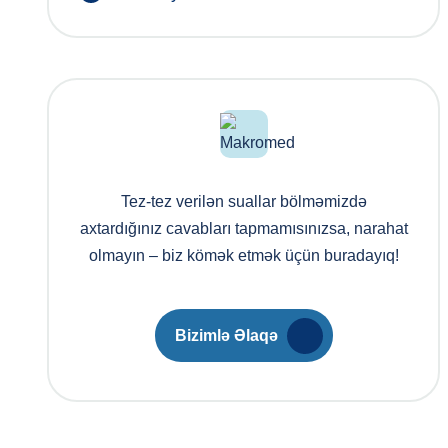
Tez-tez verilən suallar bölməmizdə
axtardığınız cavabları tapmamısınızsa, narahat
olmayın – biz kömək etmək üçün buradayıq!
Bizimlə Əlaqə