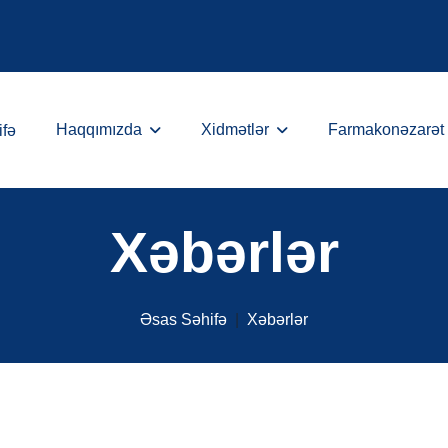
Haqqımızda
Xidmətlər
Farmakonəzarət
ifə
Xəbərlər
Əsas Səhifə
Xəbərlər