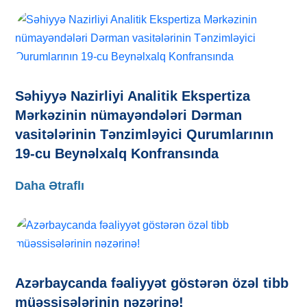
Səhiyyə Nazirliyi Analitik Ekspertiza
Mərkəzinin nümayəndələri Dərman
vasitələrinin Tənzimləyici Qurumlarının
19-cu Beynəlxalq Konfransında
Daha Ətraflı
Azərbaycanda fəaliyyət göstərən özəl tibb
müəssisələrinin nəzərinə!