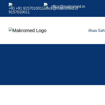
office@makromed.in
+91 9157010011
Əsas Səh