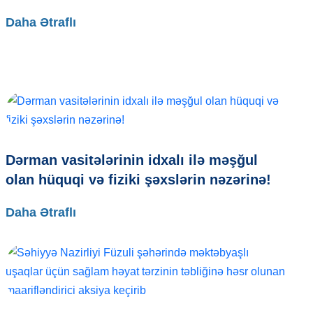
Daha Ətraflı
Dərman vasitələrinin idxalı ilə məşğul
olan hüquqi və fiziki şəxslərin nəzərinə!
Daha Ətraflı