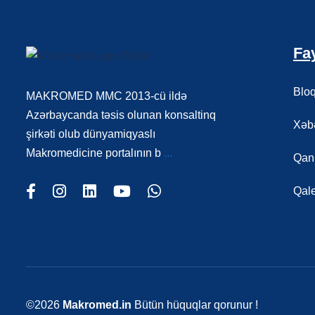
Fay
Blo
MAKROMED MMC 2013-cü ildə
Azərbaycanda təsis olunan konsaltinq
Xəbə
şirkəti olub dünyamiqyaslı
Makromedicine portalının b
...
Qanu
Qal
©2026
Makromed.in
Bütün hüquqlar qorunur !