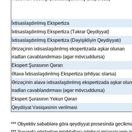
İxtisaslaşdırılmış Ekspertiza
İxtisaslaşdırılmış Ekspertiza (Təkrar Qeydiyyat)
İxtisaslaşdırılmış Ekspertiza (Dəyişikliyin Qeydiyyatı)
Ərizəçinin ixtisaslaşdırılmış ekspertizada aşkar olunan
iradları cavablandırması (əgər mövcuddursa)
Ekspert Şurasının Qərarı
Əlavə İxtisaslaşdırılmış Ekspertiza (ehtiyac olarsa)
Ərizəçinin əlavə ixtisaslaşdırılmış ekspertizada aşkar ol
iradları cavablandırması (əgər mövcuddursa)
Ekspert Şurasının Yekun Qərarı
Qeydiiyat Vəsiqəsinin verilməsi
*** Obyektiv səbəblərə görə qeydiyyat prosesində gecikməl
*** Yuxarıda göstərilən müddətlərə istehsal müəssisənin in