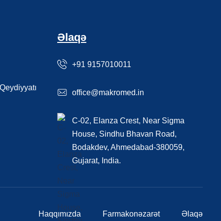
Əlaqə
+91 9157010011
 Qeydiyyatı
office@makromed.in
C-02, Elanza Crest, Near Sigma
House, Sindhu Bhavan Road,
Bodakdev, Ahmedabad-380059,
Gujarat, India.
Haqqımızda
Farmakonəzarət
Əlaqə