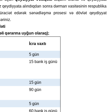
lnız qeydiyyata alındıqdan sonra dərman vasitəsinin respublika
müraciət edərək sənədləşmə prosesi və dövlət qeydiyyat
əriniz.
əti
rəli qərarına uyğun olaraq);
İcra vaxtı
5 gün
15 bank iş günü
15 gün
90 gün
5 gün
60 bank iş günü