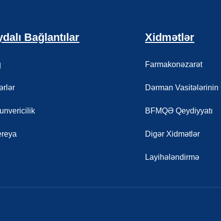
dalı Bağlantılar
Xidmətlər
q
Farmakonəzarət
rlər
Dərman Vasitələrinin
nvericilik
BFMQƏ Qeydiyyatı
ereya
Digər Xidmətlər
Layihələndirmə