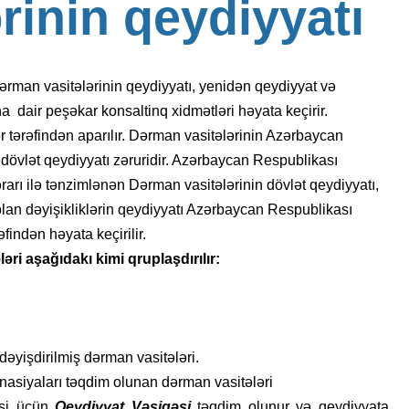
ə
r
i
n
i
n
q
e
y
d
i
y
y
a
t
ı
rman vasitələrinin qeydiyyatı, yenidən qeydiyyat və
a dair peşəkar konsaltinq xidmətləri həyata keçirir.
r tərəfindən aparılır. Dərman vasitələrinin Azərbaycan
 dövlət qeydiyyatı zəruridir. Azərbaycan Respublikası
qərarı ilə tənzimlənən Dərman vasitələrinin dövlət qeydiyyatı,
olan dəyişikliklərin qeydiyyatı Azərbaycan Respublikası
findən həyata keçirilir.
ri aşağıdakı kimi qruplaşdırılır:
dəyişdirilmiş dərman vasitələri.
inasiyaları təqdim olunan dərman vasitələri
əsi üçün
Qeydiyyat Vəsiqəsi
təqdim olunur və qeydiyyata