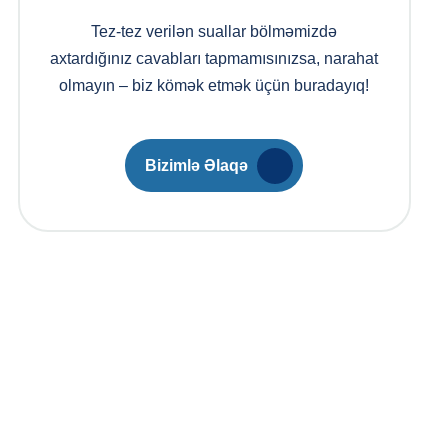
Tez-tez verilən suallar bölməmizdə
axtardığınız cavabları tapmamısınızsa, narahat
olmayın – biz kömək etmək üçün buradayıq!
Bizimlə Əlaqə