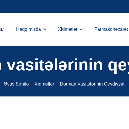
Haqqımızda
Xidmətlər
Farmakonəzarət
ifə
n
v
a
s
i
t
ə
l
ə
r
i
n
i
n
q
e
Əsas Səhifə
Xidmətlər
Dərman Vasitələrinin Qeydiyyatı