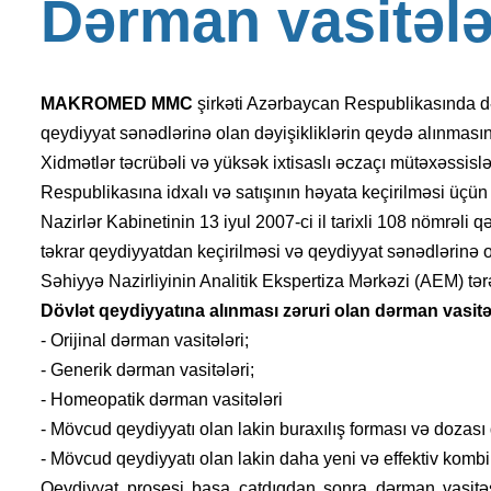
D
ə
r
m
a
n
v
a
s
i
t
ə
l
MAKROMED MMC
şirkəti Azərbaycan Respublikasında də
qeydiyyat sənədlərinə olan dəyişikliklərin qeydə alınmasın
Xidmətlər təcrübəli və yüksək ixtisaslı əczaçı mütəxəssislə
Respublikasına idxalı və satışının həyata keçirilməsi üçün
Nazirlər Kabinetinin 13 iyul 2007-ci il tarixli 108 nömrəli 
təkrar qeydiyyatdan keçirilməsi və qeydiyyat sənədlərinə 
Səhiyyə Nazirliyinin Analitik Ekspertiza Mərkəzi (AEM) tərə
Dövlət qeydiyyatına alınması zəruri olan dərman vasitələ
- Orijinal dərman vasitələri;
- Generik dərman vasitələri;
- Homeopatik dərman vasitələri
- Mövcud qeydiyyatı olan lakin buraxılış forması və dozası 
- Mövcud qeydiyyatı olan lakin daha yeni və effektiv komb
Qeydiyyat prosesi başa çatdıqdan sonra dərman vasit