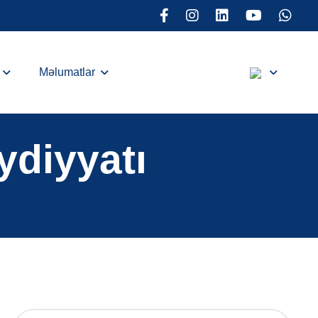
Məlumatlar
y
d
i
y
y
a
t
ı