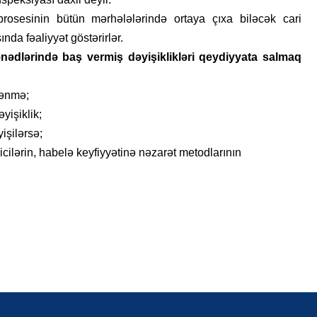
osesinin bütün mərhələlərində ortaya çıxa biləcək cari
nda fəaliyyət göstərirlər.
nədlərində baş vermiş dəyişiklikləri qeydiyyata salmaq
lənmə;
yişiklik;
işilərsə;
cilərin, habelə keyfiyyətinə nəzarət metodlarının