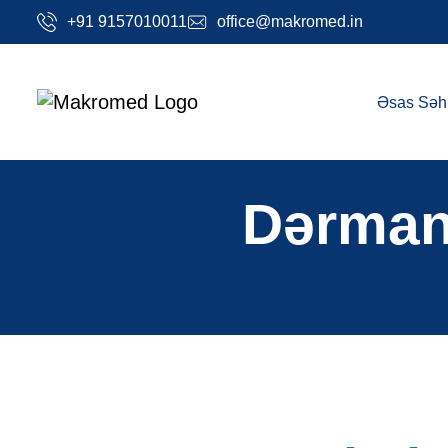
+91 9157010011
office@makromed.in
Əsas Səh
D
ə
r
m
a