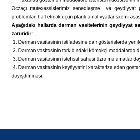
Əczaçı mütəxəssislərimiz sənədləşmə və qeydiyyat pr
problemləri həll etmək üçün planlı əməliyyatlar sxemi əsası
Aşağıdakı hallarda dərman vasitələrinin qeydiyyat sə
zəruridir:
1. Dərman vasitəsinin istifadəsinə dair göstərişlərdə yeni
2. Dərman vasitəsinin tərkibindəki köməkçi maddələrdə də
3. Dərman vasitəsinin istehsal sahəsi üzrə məlumatlar dəy
4. Dərman vasitəsinin keyfiyyətini xarakterizə edən göstəri
dəyişdirilməsi;