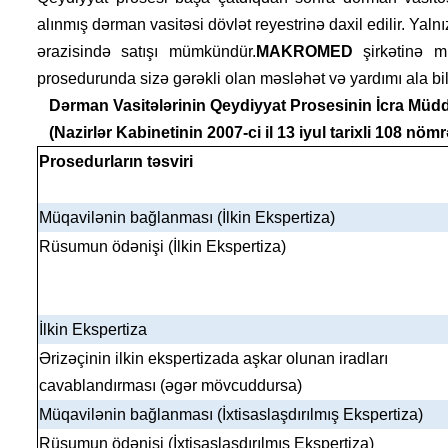
alınmış dərman vasitəsi dövlət reyestrinə daxil edilir. Ya
ərazisində satışı mümkündür.
MAKROMED
şirkətinə 
prosedurunda sizə gərəkli olan məsləhət və yardımı ala bil
Dərman Vasitələrinin Qeydiyyat Prosesinin İcra Müdd
(Nazirlər Kabinetinin 2007-ci il 13 iyul tarixli 108 nöm
Prosedurların təsviri
Müqavilənin bağlanması (İlkin Ekspertiza)
Rüsumun ödənişi (İlkin Ekspertiza)
İlkin Ekspertiza
Ərizəçinin ilkin ekspertizada aşkar olunan iradları
cavablandırması (əgər mövcuddursa)
Müqavilənin bağlanması (İxtisaslaşdırılmış Ekspertiza)
Rüsumun ödənişi (İxtisaslaşdırılmış Ekspertiza)