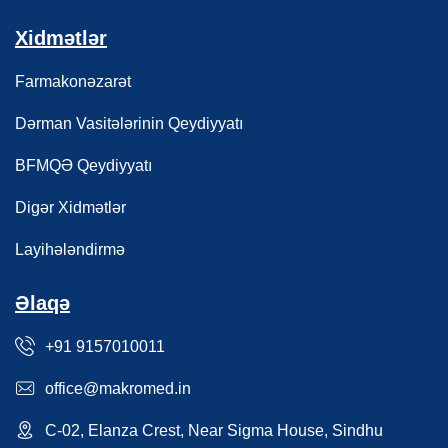
Xidmətlər
Farmakonəzarət
Dərman Vasitələrinin Qeydiyyatı
BFMQƏ Qeydiyyatı
Digər Xidmətlər
Layihələndirmə
Əlaqə
+91 9157010011
office@makromed.in
C-02, Elanza Crest, Near Sigma House, Sindhu