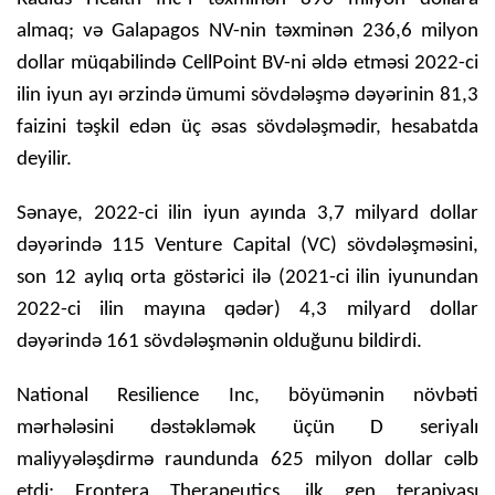
almaq; və Galapagos NV-nin təxminən 236,6 milyon
dollar müqabilində CellPoint BV-ni əldə etməsi 2022-ci
ilin iyun ayı ərzində ümumi sövdələşmə dəyərinin 81,3
faizini təşkil edən üç əsas sövdələşmədir, hesabatda
deyilir.
Sənaye, 2022-ci ilin iyun ayında 3,7 milyard dollar
dəyərində 115 Venture Capital (VC) sövdələşməsini,
son 12 aylıq orta göstərici ilə (2021-ci ilin iyunundan
2022-ci ilin mayına qədər) 4,3 milyard dollar
dəyərində 161 sövdələşmənin olduğunu bildirdi.
National Resilience Inc, böyümənin növbəti
mərhələsini dəstəkləmək üçün D seriyalı
maliyyələşdirmə raundunda 625 milyon dollar cəlb
etdi; Frontera Therapeutics, ilk gen terapiyası