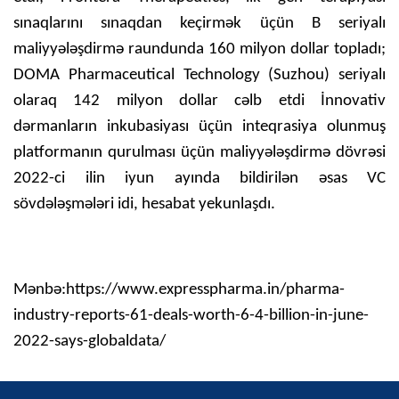
sınaqlarını sınaqdan keçirmək üçün B seriyalı
maliyyələşdirmə raundunda 160 milyon dollar topladı;
DOMA Pharmaceutical Technology (Suzhou) seriyalı
olaraq 142 milyon dollar cəlb etdi İnnovativ
dərmanların inkubasiyası üçün inteqrasiya olunmuş
platformanın qurulması üçün maliyyələşdirmə dövrəsi
2022-ci ilin iyun ayında bildirilən əsas VC
sövdələşmələri idi, hesabat yekunlaşdı.
Mənbə:https://www.expresspharma.in/pharma-
industry-reports-61-deals-worth-6-4-billion-in-june-
2022-says-globaldata/