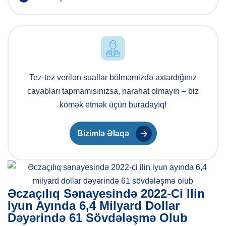
Tez-tez verilən suallar bölməmizdə axtardığınız
cavabları tapmamısınızsa, narahat olmayın – biz
kömək etmək üçün buradayıq!
Bizimlə Əlaqə
Əczaçılıq Sənayesində 2022-Ci Ilin
Iyun Ayında 6,4 Milyard Dollar
Dəyərində 61 Sövdələşmə Olub