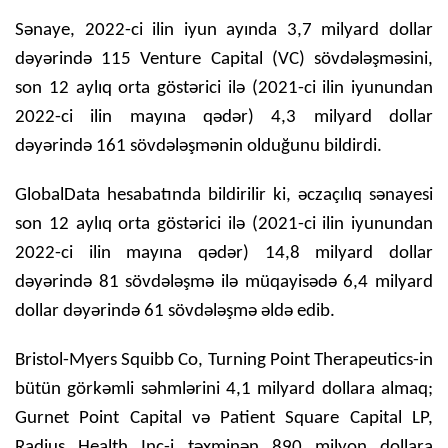
Sənaye, 2022-ci ilin iyun ayında 3,7 milyard dollar
dəyərində 115 Venture Capital (VC) sövdələşməsini,
son 12 aylıq orta göstərici ilə (2021-ci ilin iyunundan
2022-ci ilin mayına qədər) 4,3 milyard dollar
dəyərində 161 sövdələşmənin olduğunu bildirdi.
GlobalData hesabatında bildirilir ki, əczaçılıq sənayesi
son 12 aylıq orta göstərici ilə (2021-ci ilin iyunundan
2022-ci ilin mayına qədər) 14,8 milyard dollar
dəyərində 81 sövdələşmə ilə müqayisədə 6,4 milyard
dollar dəyərində 61 sövdələşmə əldə edib.
Bristol-Myers Squibb Co, Turning Point Therapeutics-in
bütün görkəmli səhmlərini 4,1 milyard dollara almaq;
Gurnet Point Capital və Patient Square Capital LP,
Radius Health Inc-i təxminən 890 milyon dollara