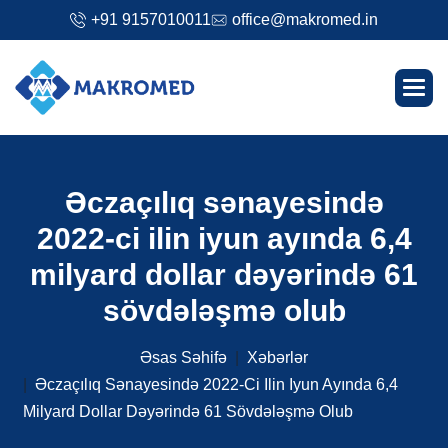
+91 9157010011
office@makromed.in
Ə
c
z
a
ç
ı
l
ı
q
s
ə
n
a
y
e
s
i
n
d
ə
2
0
2
2
-
c
i
i
l
i
n
i
y
u
n
a
y
ı
n
d
a
6
,
4
m
i
l
y
a
r
d
d
o
l
l
a
r
d
ə
y
ə
r
i
n
d
ə
6
1
s
ö
v
d
ə
l
ə
ş
m
ə
o
l
u
b
Əsas Səhifə
Xəbərlər
Əczaçılıq Sənayesində 2022-Ci Ilin Iyun Ayında 6,4
Milyard Dollar Dəyərində 61 Sövdələşmə Olub