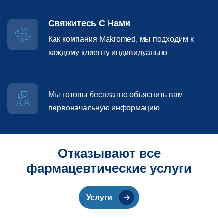
Свяжитесь С Нами
Как компания Makromed, мы подходим к
каждому клиенту индивидуально
Мы готовы бесплатно объяснить вам
первоначальную информацию
О
т
к
а
з
ы
в
а
ю
т
в
с
е
ф
а
р
м
а
ц
е
в
т
и
ч
е
с
к
и
е
у
с
л
у
г
и
Услуги