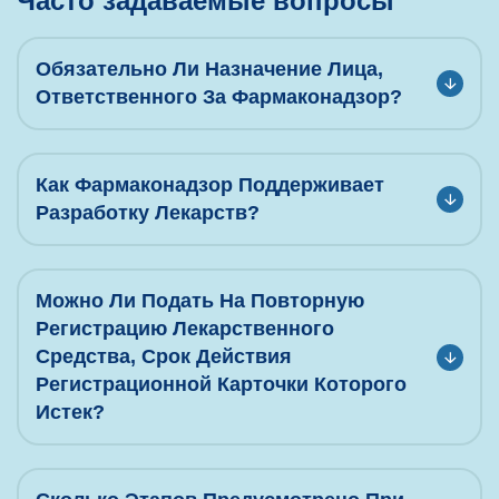
Ч
а
с
т
о
з
а
д
а
в
а
е
м
ы
е
в
о
п
р
о
с
ы
Обязательно Ли Назначение Лица,
Ответственного За Фармаконадзор?
Как Фармаконадзор Поддерживает
Разработку Лекарств?
Можно Ли Подать На Повторную
Регистрацию Лекарственного
Средства, Срок Действия
Регистрационной Карточки Которого
Истек?