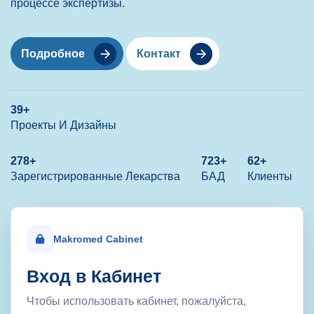
процессе экспертизы.
Подробное
Контакт
39
+
Проекты И Дизайны
278
+
723
+
62
+
Зарегистрированные Лекарства
БАД
Клиенты
Makromed Cabinet
В
х
о
д
в
К
а
б
и
н
е
т
Чтобы использовать кабинет, пожалуйста,