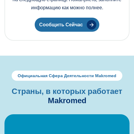
информацию как можно полнее.
Сообщить Сейчас
Официальная Сфера Деятельности Makromed
С
т
р
а
н
ы
,
в
к
о
т
о
р
ы
х
р
а
б
о
т
а
е
т
M
a
k
r
o
m
e
d