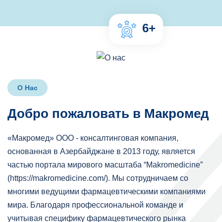
9
+
О Нас
Д
о
б
р
о
п
о
ж
а
л
о
в
а
т
ь
в
М
а
к
р
о
м
е
д
«Макромед» ООО - консалтинговая компания,
основанная в Азербайджане в 2013 году, является
частью портала мирового масштаба “Маkromedicine”
(https://makromedicine.com/). Мы сотрудничаем со
многими ведущими фармацевтическими компаниями
мира. Благодаря профессиональной команде и
учитывая специфику фармацевтического рынка