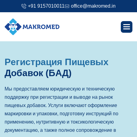
+91 9157010011
office@makromed.in
Р
е
г
и
с
т
р
а
ц
и
я
П
и
щ
е
в
ы
х
Д
о
б
а
в
о
к
(
Б
А
Д
)
,
Мы предоставляем юридическую и техническую
П
поддержку при регистрации и выводе на рынок
с
пищевых добавок. Услуги включают оформление
м
маркировки и упаковки, подготовку инструкций по
з
применению, нутритивную и токсикологическую
документацию, а также полное сопровождение в