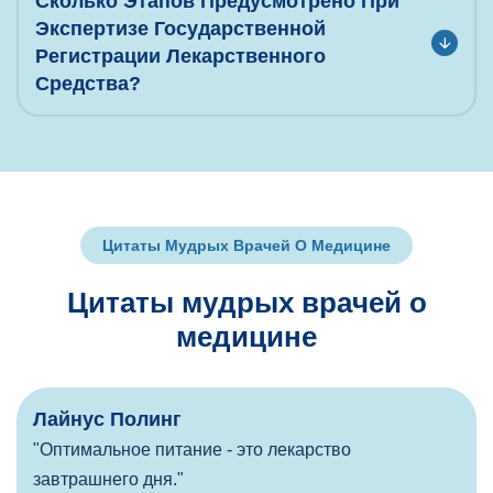
Сколько Этапов Предусмотрено При
Экспертизе Государственной
Регистрации Лекарственного
Средства?
Цитаты Мудрых Врачей О Медицине
Ц
и
т
а
т
ы
м
у
д
р
ы
х
в
р
а
ч
е
й
о
м
е
д
и
ц
и
н
е
Лайнус Полинг
"Оптимальное питание - это лекарство
завтрашнего дня."