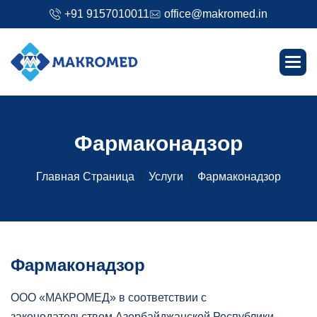
+91 9157010011
office@makromed.in
Ф
а
р
м
а
к
о
н
а
д
з
о
р
Главная Страница
Услуги
Фармаконадзор
Фармаконадзор
ООО «МАКРОМЕД» в соответствии с
законодательством Азербайджанской Республики