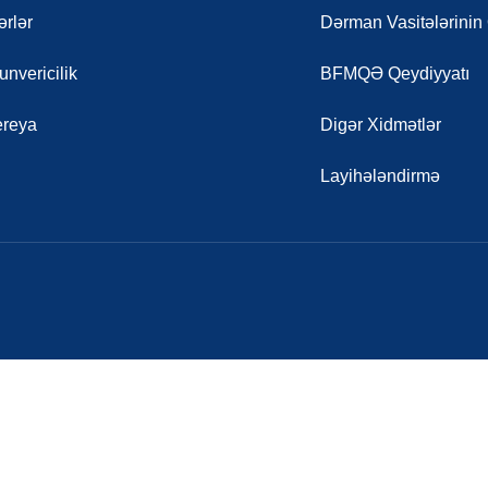
rlər
Dərman Vasitələrinin
nvericilik
BFMQƏ Qeydiyyatı
ereya
Digər Xidmətlər
Layihələndirmə