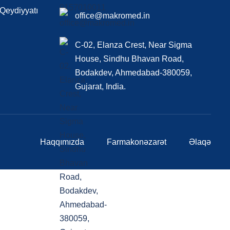
 Qeydiyyatı
office@makromed.in
C-02, Elanza Crest, Near Sigma
House, Sindhu Bhavan Road,
Bodakdev, Ahmedabad-380059,
Gujarat, India.
Haqqımızda
Farmakonəzarət
Əlaqə