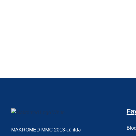
Fay
Blo
MAKROMED MMC 2013-cü ildə