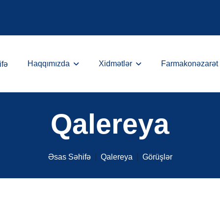
Haqqımızda
Xidmətlər
Farmakonəzarət
ifə
Qalereya
Əsas Səhifə
Qalereya
Görüşlər