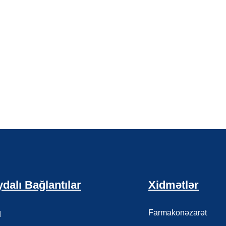
dalı Bağlantılar
Xidmətlər
q
Farmakonəzarət