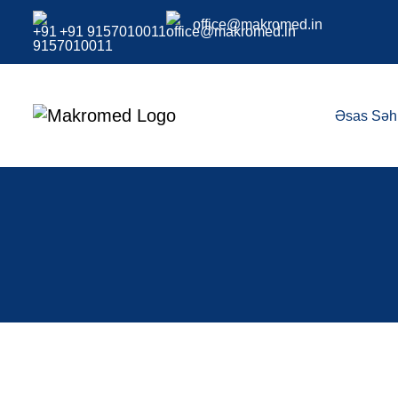
office@makromed.in
+91 9157010011
Əsas Səh