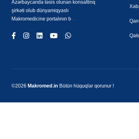
Azərbaycanda təsis olunan konsaltinq
Xəbə
şirkəti olub dünyamiqyaslı
Makromedicine portalının b
...
Qanu
Qal
©2026
Makromed.in
Bütün hüquqlar qorunur !