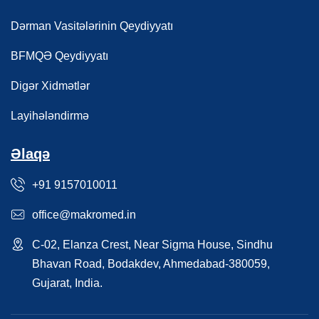
Dərman Vasitələrinin Qeydiyyatı
BFMQƏ Qeydiyyatı
Digər Xidmətlər
Layihələndirmə
Əlaqə
+91 9157010011
office@makromed.in
C-02, Elanza Crest, Near Sigma House, Sindhu
Bhavan Road, Bodakdev, Ahmedabad-380059,
Gujarat, India.