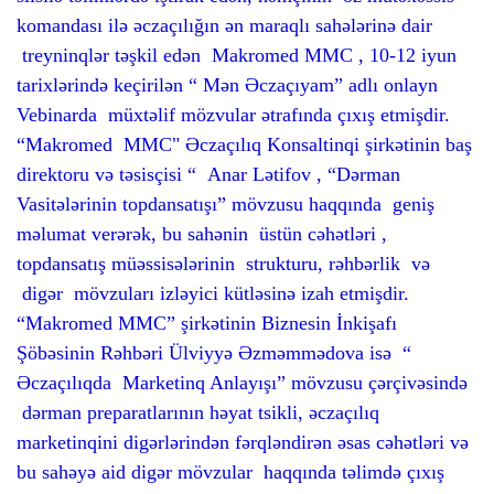
komandası ilə əczaçılığın ən maraqlı sahələrinə dair
treyninqlər təşkil edən Makromed MMC , 10-12 iyun
tarixlərində keçirilən “ Mən Əczaçıyam” adlı onlayn
Vebinarda müxtəlif mözvular ətrafında çıxış etmişdir.
“Makromed MMC" Əczaçılıq Konsaltinqi şirkətinin baş
direktoru və təsisçisi “ Anar Lətifov , “Dərman
Vasitələrinin topdansatışı” mövzusu haqqında geniş
məlumat verərək, bu sahənin üstün cəhətləri ,
topdansatış müəssisələrinin strukturu, rəhbərlik və
digər mövzuları izləyici kütləsinə izah etmişdir.
“Makromed MMC” şirkətinin Biznesin İnkişafı
Şöbəsinin Rəhbəri Ülviyyə Əzməmmədova isə “
Əczaçılıqda Marketinq Anlayışı” mövzusu çərçivəsində
dərman preparatlarının həyat tsikli, əczaçılıq
marketinqini digərlərindən fərqləndirən əsas cəhətləri və
bu sahəyə aid digər mövzular haqqında təlimdə çıxış