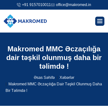
+91 9157010011
office@makromed.in
M
a
k
r
o
m
e
d
M
M
C
Ə
c
z
a
ç
ı
l
ı
ğ
a
d
a
i
r
t
ə
ş
k
i
l
o
l
u
n
m
u
ş
d
a
h
a
b
i
r
t
ə
l
i
m
d
ə
!
Əsas Səhifə
Xəbərlər
Makromed MMC Əczaçılığa Dair Təşkil Olunmuş Daha
Bir Təlimdə !