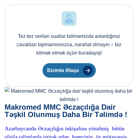
Tez-tez verilən suallar bölməmizdə axtardığınız
cavabları tapmamısınızsa, narahat olmayın – biz
kömək etmək üçün buradayıq!
Bizimlə Əlaqə
Makromed MMC Əczaçılığa Dair
Təşkil Olunmuş Daha Bir Təlimdə !
Azərbaycanda Əczaçılığın inkişafına yönəlmiş bütün
silsilə təlimlərdə iştirak edən, həmçinin öz mütəxəssis