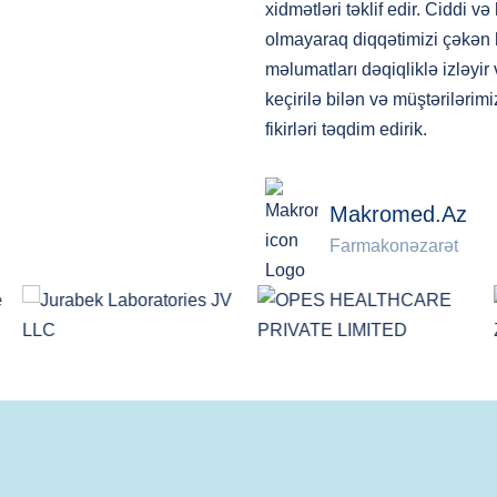
xidmətləri təklif edir. Ciddi v
olmayaraq diqqətimizi çəkən 
məlumatları dəqiqliklə izləyi
keçirilə bilən və müştəriləri
fikirləri təqdim edirik.
Makromed.az
Farmakonəzarət