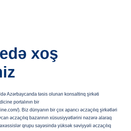
edə xoş
iz
Azərbaycanda təsis olunan konsaltinq şirkəti
cine portalının bir
ine.com/). Biz dünyanın bir çox aparıcı əczaçılıq şirkətləri
ycan əczaçılıq bazarının xüsusiyyətlərini nəzərə alaraq
ssislər qrupu sayəsində yüksək səviyyəli əczaçılıq