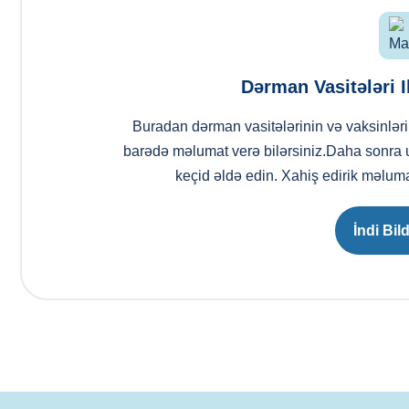
Dərman Vasitələri Il
Buradan dərman vasitələrinin və vaksinlərin
barədə məlumat verə bilərsiniz.Daha sonra 
keçid əldə edin. Xahiş edirik məlum
İndi Bild