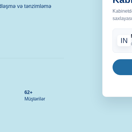
xarılması üçün normativ
Tibbi vasitələrin qeydiyyatın
Kabinetdə
 Etiket və qablaşdırma
ekspertiza və uyğunluq pros
saxlayası
koloji sənədlər daxil
Daha Ətraflı
IN
62
+
Müştərilər