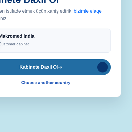
L
ın aparılması üzrə sənədlərin hazırlanması,
n istifadə etmək üçün xahiş edirik,
bizimlə əlaqə
eslərində peşəkar dəstək.
nız.
Aptek,
layihə
Makromed India
Əlaqə
Customer cabinet
Daha
Kabinetə
Daxil Ol
Choose another country