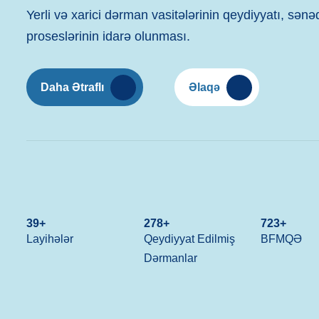
Qida əlavələrinin qeydiyyata alınması və bazara çı
tələblərə uyğun hüquqi və texniki dəstək göstəririk.
uyğunluğu, istifadə təlimatları, qidalandırıcı və toksi
olmaqla bütün proseslərdə sizə yardım edirik.
Daha Ətraflı
Əlaqə
39
+
278
+
723
+
Layihələr
Qeydiyyat Edilmiş
BFMQƏ
Dərmanlar