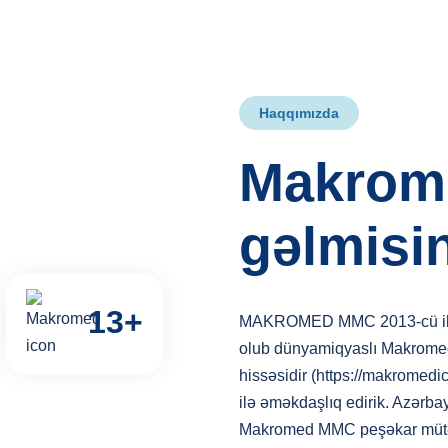
Haqqımızda
Makrom
gəlmisin
13
+
MAKROMED MMC 2013-cü ildə 
olub dünyamiqyaslı Makromedi
hissəsidir (https://makromedic
ilə əməkdaşlıq edirik. Azərba
Makromed MMC peşəkar mütəxə