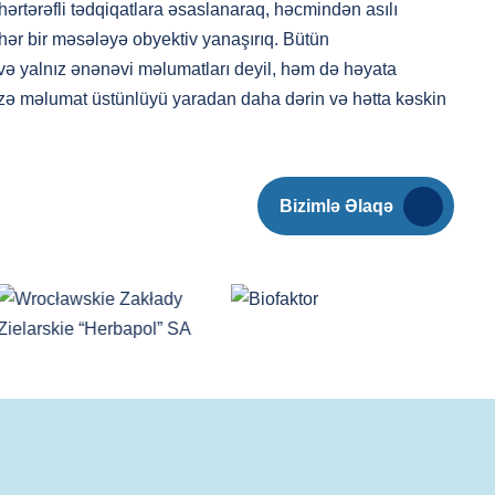
ə hərtərəfli tədqiqatlara əsaslanaraq, həcmindən asılı
hər bir məsələyə obyektiv yanaşırıq. Bütün
r və yalnız ənənəvi məlumatları deyil, həm də həyata
mizə məlumat üstünlüyü yaradan daha dərin və hətta kəskin
Bizimlə Əlaqə