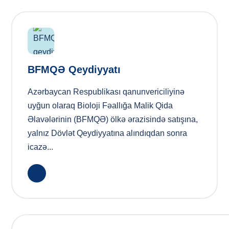
BFMQƏ Qeydiyyatı
Azərbaycan Respublikası qanunvericiliyinə
uyğun olaraq Bioloji Fəallığa Malik Qida
Əlavələrinin (BFMQƏ) ölkə ərazisində satışına,
yalnız Dövlət Qeydiyyatına alındıqdan sonra
icazə...