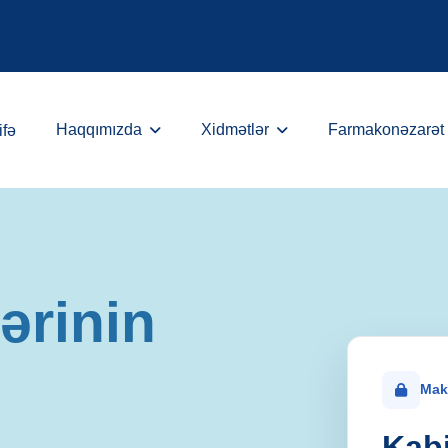
Haqqımızda
Xidmətlər
Farmakonəzarət
ifə
nin
Tibbi Va
yatı
Qeydiyy
Mak
Kab