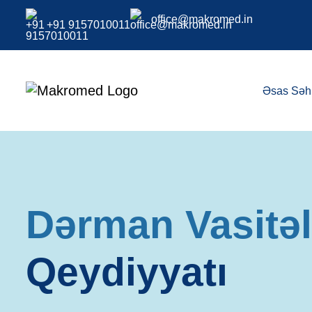
office@makromed.in
+91 9157010011
Əsas Səh
Qida Əlavələri
(BAQM) Qeydiy