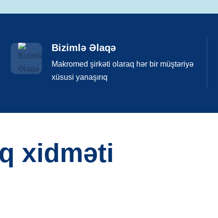
Bizimlə Əlaqə
Makromed şirkəti olaraq hər bir müştəriyə
xüsusi yanaşırıq
ıq xidməti