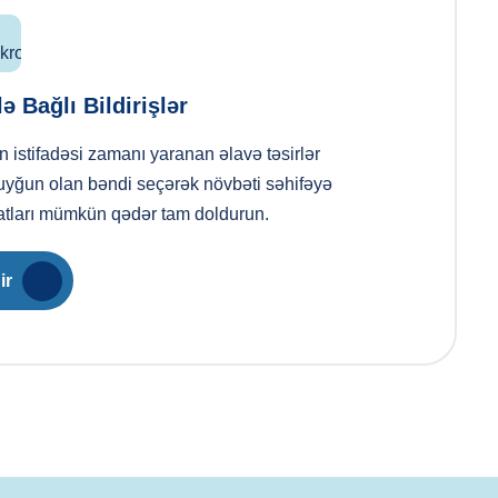
ə Bağlı Bildirişlər
 istifadəsi zamanı yaranan əlavə təsirlər
uyğun olan bəndi seçərək növbəti səhifəyə
atları mümkün qədər tam doldurun.
ir